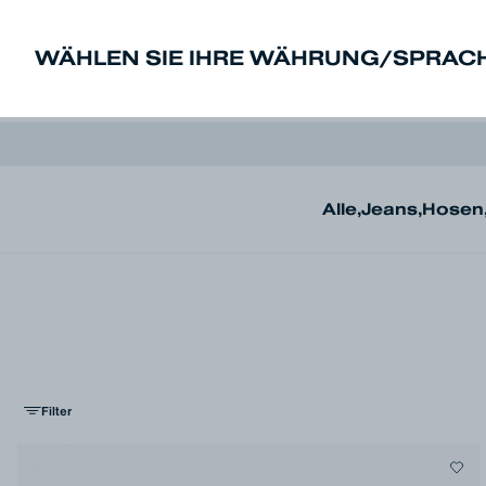
WÄHLEN SIE IHRE WÄHRUNG/SPRAC
New In
Sale
Herren
Damen
De
Alle
,
Jeans
,
Hosen
Filter