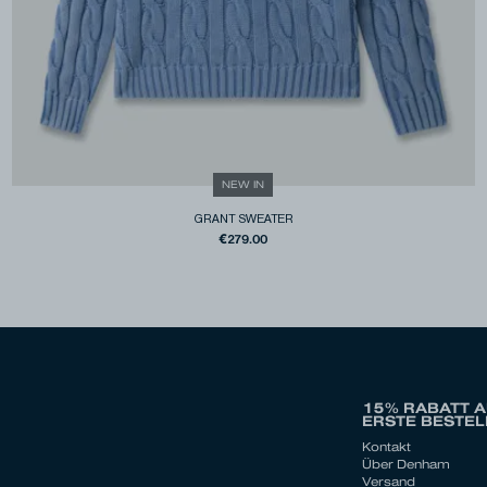
NEW IN
GRANT SWEATER
€279.00
15% RABATT A
ERSTE BESTE
Kontakt
Über Denham
Versand