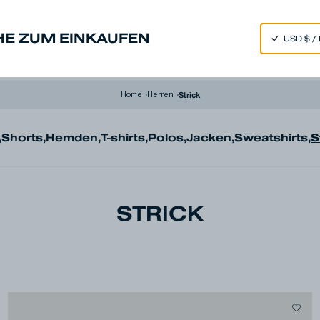
50% OFF SITEWIDE*
HE ZUM EINKAUFEN
nim
Made in Japan
Our Universe
Strick
Home
›
Herren
›
,
Shorts
,
Hemden
,
T-shirts
,
Polos
,
Jacken
,
Sweatshirts
,
S
STRICK