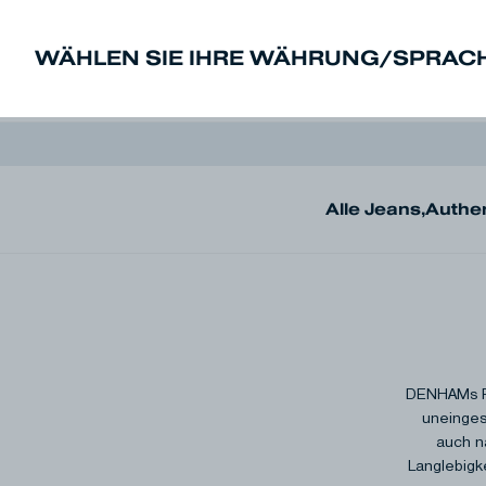
WÄHLEN SIE IHRE WÄHRUNG/SPRAC
New In
Sale
Herren
Damen
De
Alle Jeans
,
Authe
DENHAMs Fre
uneinges
auch n
Langlebigke