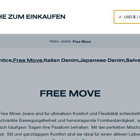
SPEND 250€ OR MORE & GET EXTRA 10% OFF AT CHECKOUT
HE ZUM EINKAUFEN
nim
Made in Japan
Our Universe
Free Move
Home
›
Jeans
›
ntics
,
Free Move
,
Italian Denim
,
Japanese Denim
,
Selv
FREE MOVE
e Move Jeans sind für ultimativen Komfort und Flexibilität entwickelt
chränkte Bewegungsfreiheit und hervorragende Formbeständigkeit, s
ach häufigem Tragen ihre Passform behalten. Mit der perfekten Misch
it, Stil und ganztägigem Komfort sind sie ideal für einen aktiven Lebe