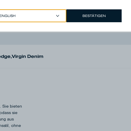
BESTÄTIGEN
EUR €
/
GERMAN
Account
edge
,
Virgin Denim
. Sie bieten
odass sie
ung aus
nsstil, ohne