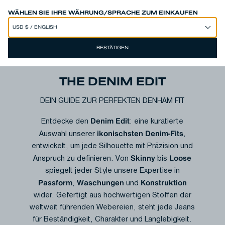
SPEND 250€ OR MORE & GET EXTRA 10% OFF AT CHECKOUT
WÄHLEN SIE IHRE WÄHRUNG/SPRACHE ZUM EINKAUFEN
BESTÄTIGEN
THE DENIM EDIT
DEIN GUIDE ZUR PERFEKTEN DENHAM FIT
Denim
Edit
Entdecke den
: eine kuratierte
ikonischsten Denim-Fits
Auswahl unserer
,
entwickelt, um jede Silhouette mit Präzision und
Skinny
Loose
Anspruch zu definieren. Von
bis
spiegelt jeder Style unsere Expertise in
Passform
Waschungen
Konstruktion
,
und
wider. Gefertigt aus hochwertigen Stoffen der
weltweit führenden Webereien, steht jede Jeans
für Beständigkeit, Charakter und Langlebigkeit.