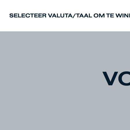
SELECTEER VALUTA/TAAL OM TE WI
Sale
New In
Heren
Dames
Den
V