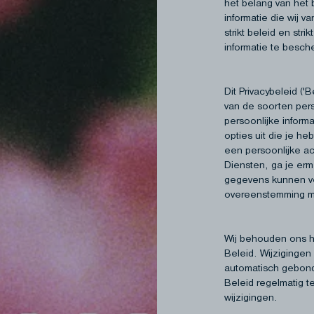
het belang van het 
tourneerde artikel.
informatie die wij
angst van het/de
contact op met
strikt beleid en str
rug met dezelfde
n nieuwe code.
informatie te besc
e zo correct
e hebt verricht,
derlijk en
llende
; voor dergelijke
en een bepaling
echnische redenen,
ning gebracht.
eacht, zal die
een eventuele
Dit Privacybeleid ('
em(s) mogelijk.
n invloed te hebben
bare voorraad.
van de soorten pers
or dergelijke
n deze Algemene
n aanbiedingen op
persoonlijke inform
nisgeving.
opties uit die je he
een persoonlijke ac
 Afteltimer
Diensten, ga je erme
koord en begrijpt je
chikbaar voor alle
gegevens kunnen ve
n, gebruiken,
 alleen geldig
overeenstemming me
vacybeleid.
ltimer. De
 vervalt direct
gingen of
Wij behouden ons he
n.
Beleid. Wijzigingen
automatisch gebonde
Beleid regelmatig t
 in het
wijzigingen.
reserveerd of dat