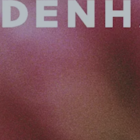
de aanbieding geldig blijft. Om gebruik te maken van de
moet de bestelling worden geplaatst en bevestigd binn
de afteltimer. Als de bestelling niet binnen deze tijd w
de korting niet. De winkel behoudt zich het recht vo
en zonder voorafgaande kennisgeving een aanbieding m
wijzigen of te annuleren. Dit omvat het corrigeren van p
verwijderen van producten uit de aanbieding. De winkel
verantwoordelijk voor vertragingen als gevolg van inte
browserfouten of andere technische problemen die k
verhinderen hun bestelling af te ronden voordat de afte
4.6. Betalingen
Wij accepteren betalingen met Visa, MasterCard, Paypa
Bij betaling met kaart wordt er gevraagd om het kaart
geldigheidsduur en de CVC code. Wij maken gebruik 
SecureCode en SSL-versleuteling, die onbevoegde to
kaartgegevens voorkomen. Wij slaan kaartnummers nie
transactie is voltooid. Voor meer informatie kan je onze
bekijken.