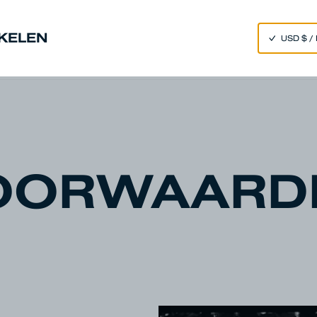
SPEND 250€ OR MORE & GET EXTRA 10% OFF AT CHECKOUT
NKELEN
im
Tokyo Summer Edit
Our Universe
OORWAARD