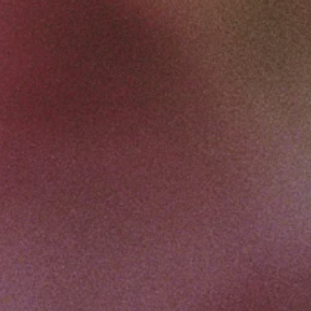
Alle creditcard-/debetkaarthouders worden onderwor
geldigheidscontroles en autorisatie door de uitgever v
de uitgever van de betaalkaart de betaling weigert of
ook niet goedkeurt, dan wordt je daarvan onmiddellij
gebracht aan de kassa.
4.7. Belasting
Houdt er rekening mee dat er lokale kosten (douaner
omzetbelasting) van toepassing kunnen zijn, afhankeli
de lokale douanerechten. De kosten zijn voor eigen r