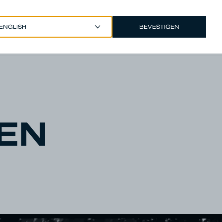
BEVESTIGEN
EUR €
/
DUTCH
Account
EN