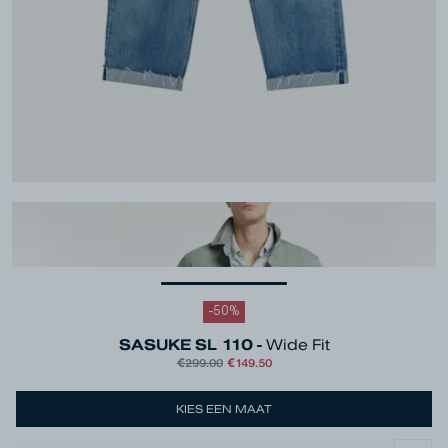
-
50
%
SASUKE SL 110 -
Wide Fit
€299.00
€149.50
Kleur
Blue
KIES EEN MAAT
Taille