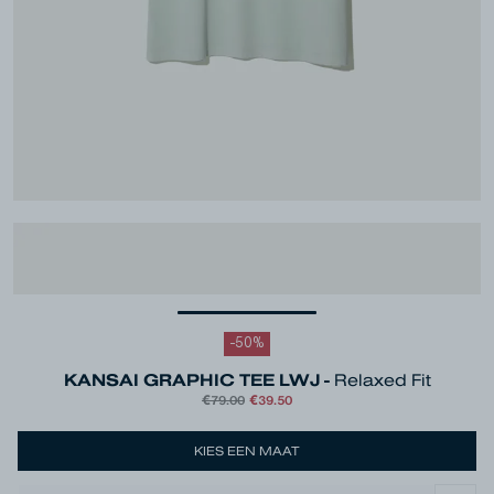
-
50
%
KANSAI GRAPHIC TEE LWJ -
Relaxed Fit
€79.00
€39.50
KIES EEN MAAT
Kleur
Green