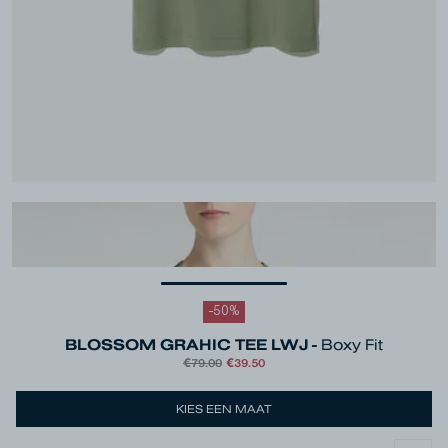
-
50
%
BLOSSOM GRAHIC TEE LWJ -
Boxy Fit
€79.00
€39.50
Kleur
Green
KIES EEN MAAT
Maat