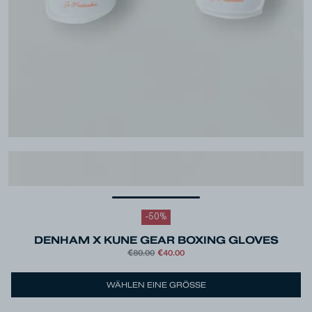
-
50
%
DENHAM X KUNE GEAR BOXING GLOVES
€80.00
€40.00
Farbe
White
WÄHLEN EINE GRÖSSE
Größe