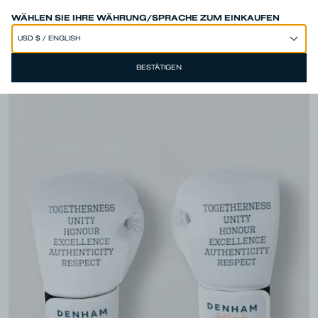
SPEND 250€ OR MORE & GET EXTRA 10% OFF AT CHECKOUT
WÄHLEN SIE IHRE WÄHRUNG/SPRACHE ZUM EINKAUFEN
BESTÄTIGEN