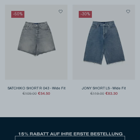
-
50
%
-
30
%
SATCHIKO SHORT R 043
-
Wide Fit
JONY SHORT LS
-
Wide Fit
€54.50
€83.30
€109.00
€119.00
15% RABATT AUF IHRE ERSTE BESTELLUNG