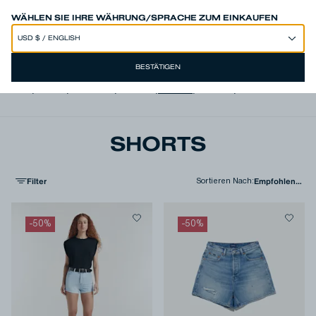
SPEND 250€ OR MORE & GET EXTRA 10% OFF AT CHECKOUT
WÄHLEN SIE IHRE WÄHRUNG/SPRACHE ZUM EINKAUFEN
BESTÄTIGEN
Alle
,
Jeans
,
Hemden
,
T-shirts
,
Shorts
,
Jacken
,
Strick & Sweat
SHORTS
Filter
Sortieren Nach
:
-
50
%
-
50
%