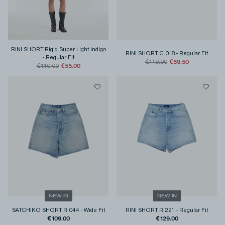
RINI SHORT Rigid Super Light Indigo
RINI SHORT C 018
-
Regular Fit
-
Regular Fit
€59.50
€119.00
€55.00
€110.00
NEW IN
NEW IN
SATCHIKO SHORT R 044
-
Wide Fit
RINI SHORT R 221
-
Regular Fit
€109.00
€129.00