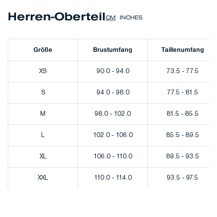
Herren-Oberteil
CM
INCHES
Größe
Brustumfang
Taillenumfang
XS
90.0 - 94.0
73.5 - 77.5
S
94.0 - 98.0
77.5 - 81.5
M
98.0 - 102.0
81.5 - 85.5
L
102.0 - 106.0
85.5 - 89.5
XL
106.0 - 110.0
89.5 - 93.5
XXL
110.0 - 114.0
93.5 - 97.5